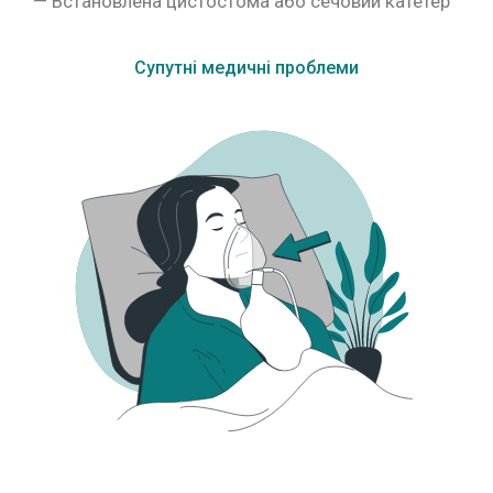
— Встановлена цистостома або сечовий катетер
Супутні медичні проблеми