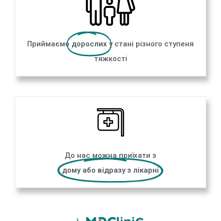
Приймаємо
дорослих
у стані різного ступеня
тяжкості
До нас можна приїхати з
дому або відразу з лікарні