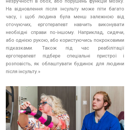
незручності в обох, або порушень функцій мозку.
На відновлення після інсульту може піти багато
часу, і щоб людина була менш залежною від
оточуючих, ерготерапевт навчить виконувати
необхідні справи по-іншому. Наприклад, сидячи,
або однією рукою, або користуючись покроковими
підказками. Також під час реабілітації
ерготерапевт підбере спеціальні пристрої і
розповість, як облаштувати будинок для людини
після інсульту.»