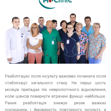
Реабілітацію після інсульту важливо починати після
стабілізації загального стану. На перші шість
місяців припадає пік неврологічного відновлення,
коли шансів повернути втрачені функції найбільше.
Рання реабілітація знижує ризик важких
ускладнень і ймовірність повторного інсульту, а